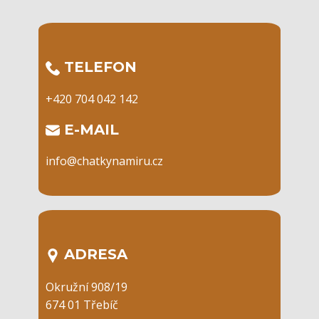
​TELEFON
+420 704 042 142
​E-MAIL
info@chatkynamiru.cz
ADRESA
Okružní 908/19
674 01 Třebíč