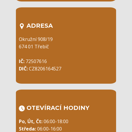
ADRESA
Okružní 908/19
674 01 Třebíč
IČ:
72507616
DIČ:
CZ8206164527
OTEVÍRACÍ ​HODINY
Po, Út, Čt:
06:00-18:00
Středa:
06:00-16:00