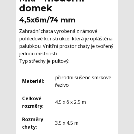
domek
4,5x6m/74 mm
Zahradní chata vyrobená z rámové
pohledové konstrukce, která je opláštěna
palubkou. Vnitřní prostor chaty je tvořený
jednou místností.
Typ střechy je pultový.
přírodní sušené smrkové
Materiál:
řezivo
Celkové
4,5 x 6 x 2,5 m
rozměry:
Rozměry
3,5 x 4,5 m
chaty: