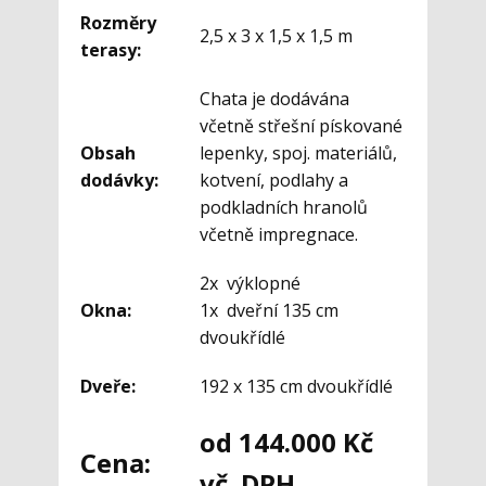
Rozměry
2,5 x 3 x 1,5 x 1,5 m
terasy:
Chata je dodávána
včetně střešní pískované
Obsah
lepenky, spoj. materiálů,
dodávky:
kotvení, podlahy a
podkladních hranolů
včetně impregnace.
2x výklopné
Okna:
1x dveřní 135 cm
dvoukřídlé
Dveře:
192 x 135 cm dvoukřídlé
od 144.000 Kč
Cena:
vč. DPH