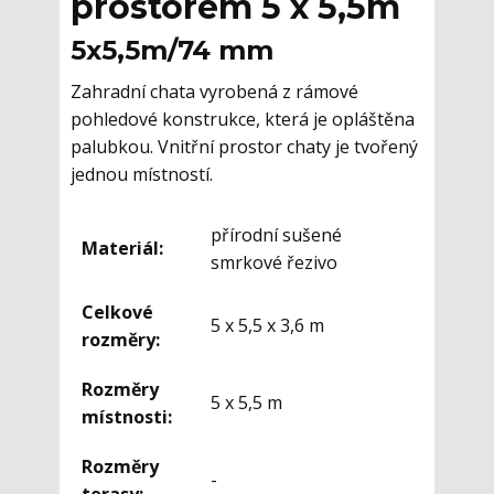
prostorem 5 x 5,5m
5x5,5m/74 mm
Zahradní chata vyrobená z rámové
pohledové konstrukce, která je opláštěna
palubkou. Vnitřní prostor chaty je tvořený
jednou místností.
přírodní sušené
Materiál:
smrkové řezivo
Celkové
5 x 5,5 x 3,6 m
rozměry:
Rozměry
5 x 5,5 m
místnosti:
Rozměry
-