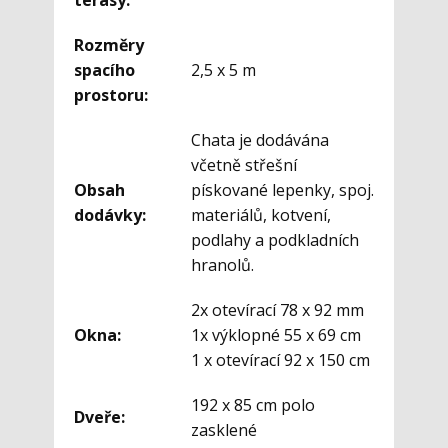
terasy:
Rozměry
spacího
2,5 x 5 m
prostoru:
Chata je dodávána
včetně střešní
Obsah
pískované lepenky, spoj.
dodávky:
materiálů, kotvení,
podlahy a podkladních
hranolů.
2x otevírací 78 x 92 mm
Okna:
1x výklopné 55 x 69 cm
1 x otevírací 92 x 150 cm
192 x 85 cm polo
Dveře:
zasklené