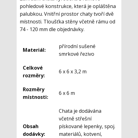
pohledové konstrukce, která je opláštěna
palubkou. Vnitřní prostor chaty tvoří dvě
místnosti. Tloušťka stěny včetně rámu od
74 - 120 mm dle objednávky.
přírodní sušené
Materiál:
smrkové řezivo
Celkové
6 x 6 x 3,2 m
rozměry:
Rozměry
6 x 6 m
místnosti:
Chata je dodávána
včetně střešní
Obsah
pískované lepenky, spoj.
dodávky:
materiálů, kotvení,