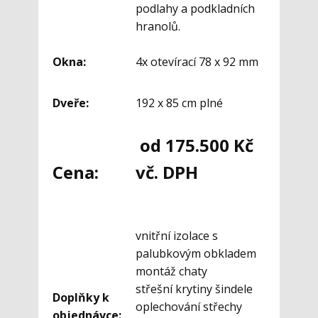
podlahy a podkladních
hranolů.
Okna:
4x otevírací 78 x 92 mm
Dveře:
192 x 85 cm plné
od 175.500 Kč
Cena:
vč. DPH
vnitřní izolace s
palubkovým obkladem
montáž chaty
střešní krytiny šindele
Doplňky k
oplechování střechy
objednávce: