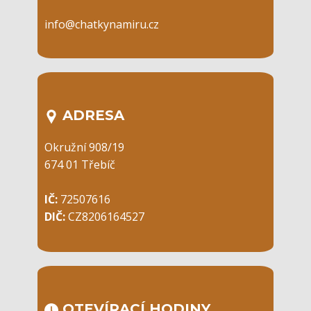
info@chatkynamiru.cz
ADRESA
Okružní 908/19
674 01 Třebíč
IČ:
72507616
DIČ:
CZ8206164527
OTEVÍRACÍ ​HODINY