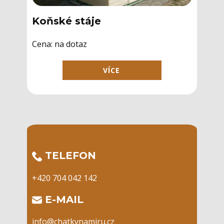
Koňské stáje
Cena: ​na dotaz
VÍCE
​TELEFON
+420 704 042 142
​E-MAIL
info@chatkynamiru.cz