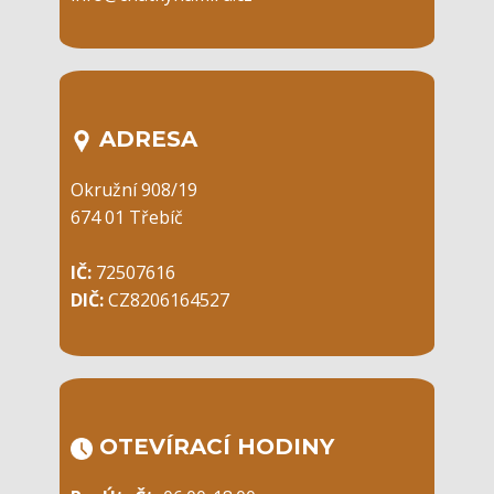
ADRESA
Okružní 908/19
674 01 Třebíč
IČ:
72507616
DIČ:
CZ8206164527
OTEVÍRACÍ ​HODINY